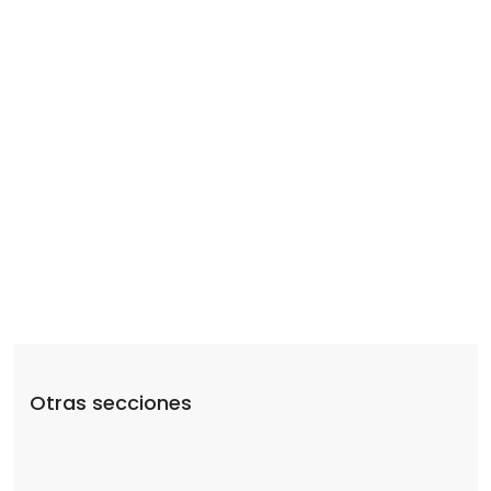
XX -
OCT-DIC
2023
TRÁMITES,
REQUISITOS
Y
FORMATOS
XX -
ANUAL
2022
TRÁMITES,
REQUISITOS
Y
FORMATOS
Otras secciones