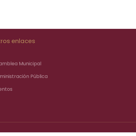
ros enlaces
amblea Municipal
ministración Pública
entos
o web y Aviso de privacidad Municipal