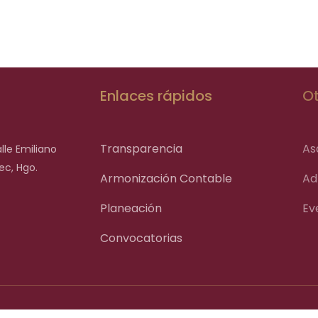
Enlaces rápidos
Ot
Transparencia
As
lle Emiliano
ec, Hgo.
Armonización Contable
Ad
Planeación
Ev
Convocatorias
ero
2024-2027 Todos los
Política de privacidad del siti